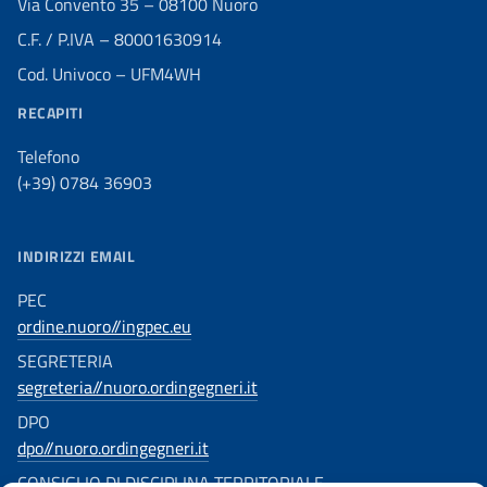
Via Convento 35 – 08100 Nuoro
C.F. / P.IVA – 80001630914
Cod. Univoco – UFM4WH
RECAPITI
Telefono
(+39) 0784 36903
INDIRIZZI EMAIL
PEC
ordine.nuoro//ingpec.eu
SEGRETERIA
segreteria//nuoro.ordingegneri.it
DPO
dpo//nuoro.ordingegneri.it
CONSIGLIO DI DISCIPLINA TERRITORIALE