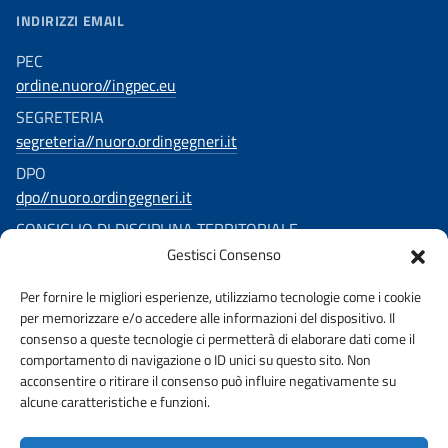
INDIRIZZI EMAIL
PEC
ordine.nuoro//ingpec.eu
SEGRETERIA
segreteria//nuoro.ordingegneri.it
DPO
dpo//nuoro.ordingegneri.it
CONSIGLIO DI DISCIPLINA TERRITORIALE
Gestisci Consenso
consigliodisciplina.ingegnerinuoro//ingpec.eu
Per fornire le migliori esperienze, utilizziamo tecnologie come i cookie
SEGUICI SU
per memorizzare e/o accedere alle informazioni del dispositivo. Il
consenso a queste tecnologie ci permetterà di elaborare dati come il
comportamento di navigazione o ID unici su questo sito. Non
acconsentire o ritirare il consenso può influire negativamente su
alcune caratteristiche e funzioni.
URP
PRIVACY