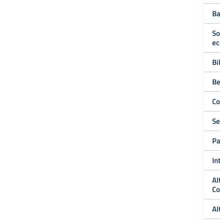
Ba
So
ec
Bi
Be
Co
Se
Pa
In
Al
Co
Al