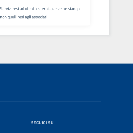
Servizi resi ad utenti esterni, ove ve ne siano, e
non quelli resi agli associati
SEGUICI SU