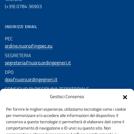
(+39) 0784 36903
INDIRIZZI EMAIL
PEC
ordine.nuoro//ingpec.eu
SEGRETERIA
segreteria//nuoro.ordingegneri.it
DPO
dpo//nuoro.ordingegneri.it
CONSIGLIO DI DISCIPLINA TERRITORIALE
Gestisci Consenso
consigliodisciplina.ingegnerinuoro//ingpec.eu
Per fornire le migliori esperienze, utilizziamo tecnologie come i cookie
SEGUICI SU
per memorizzare e/o accedere alle informazioni del dispositivo. Il
consenso a queste tecnologie ci permetterà di elaborare dati come il
comportamento di navigazione o ID unici su questo sito. Non