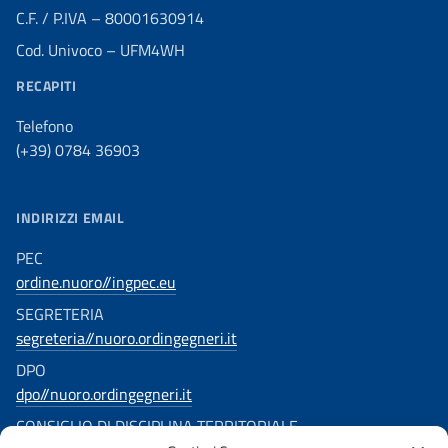
C.F. / P.IVA – 80001630914
Cod. Univoco – UFM4WH
RECAPITI
Telefono
(+39) 0784 36903
INDIRIZZI EMAIL
PEC
ordine.nuoro//ingpec.eu
SEGRETERIA
segreteria//nuoro.ordingegneri.it
DPO
dpo//nuoro.ordingegneri.it
CONSIGLIO DI DISCIPLINA TERRITORIALE