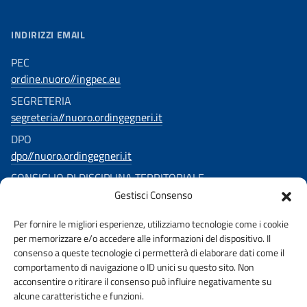
INDIRIZZI EMAIL
PEC
ordine.nuoro//ingpec.eu
SEGRETERIA
segreteria//nuoro.ordingegneri.it
DPO
dpo//nuoro.ordingegneri.it
CONSIGLIO DI DISCIPLINA TERRITORIALE
Gestisci Consenso
consigliodisciplina.ingegnerinuoro//ingpec.eu
Per fornire le migliori esperienze, utilizziamo tecnologie come i cookie
SEGUICI SU
per memorizzare e/o accedere alle informazioni del dispositivo. Il
consenso a queste tecnologie ci permetterà di elaborare dati come il
comportamento di navigazione o ID unici su questo sito. Non
acconsentire o ritirare il consenso può influire negativamente su
alcune caratteristiche e funzioni.