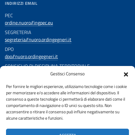
INDIRIZZI EMAIL
PEC
ordine.nuoro//ingpec.eu
SEGRETERIA
segreteria//nuoro.ordingegneri.it
DPO
dpo//nuoro.ordingegneri.it
CONSIGLIO DI DISCIPLINA TERRITORIALE
Gestisci Consenso
consigliodisciplina.ingegnerinuoro//ingpec.eu
Per fornire le migliori esperienze, utilizziamo tecnologie come i cookie
SEGUICI SU
per memorizzare e/o accedere alle informazioni del dispositivo. Il
consenso a queste tecnologie ci permetterà di elaborare dati come il
comportamento di navigazione o ID unici su questo sito. Non
acconsentire o ritirare il consenso può influire negativamente su
alcune caratteristiche e funzioni.
URP
PRIVACY