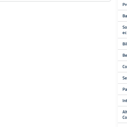
Pr
Ba
So
ec
Bi
Be
Co
Se
Pa
In
Al
Co