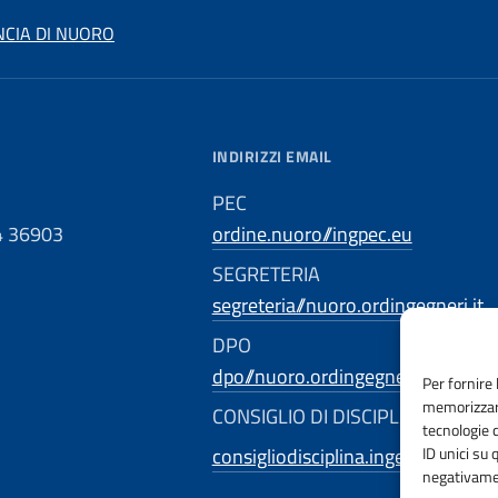
NCIA DI NUORO
INDIRIZZI EMAIL
PEC
4 36903
ordine.nuoro//ingpec.eu
SEGRETERIA
segreteria//nuoro.ordingegneri.it
DPO
dpo//nuoro.ordingegneri.it
Per fornire 
memorizzare
CONSIGLIO DI DISCIPLINA TERRI
tecnologie 
ID unici su 
consigliodisciplina.ingegnerinuoro
negativamen