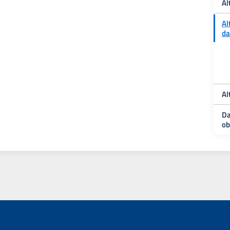
Al
Al
da
Al
Da
ob