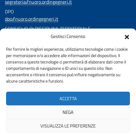
segreteria//nuoro.ordingegneri.it
DPO
dpo//nuoro.ordingegneri.it
CONSIGLIO DI DISCIPLINA TERRITORIALE
Gestisci Consenso
consigliodisciplina.ingegnerinuoro//ingpec.eu
SEGUICI SU
Per fornire le migliori esperienze, utilizziamo tecnologie come i cookie
per memorizzare e/o accedere alle informazioni del dispositivo. Il
consenso a queste tecnologie ci permetterà di elaborare dati come il
comportamento di navigazione o ID unici su questo sito. Non
acconsentire o ritirare il consenso può influire negativamente su
alcune caratteristiche e funzioni.
URP
PRIVACY
ACCETTA
AMMINISTRAZIONE TRASPARENTE
NEGA
VISUALIZZA LE PREFERENZE
© 2026 ORDINE DEGLI INGEGNERI DELLA PROVINCIA DI NUORO |
FONDAZIONE CNI