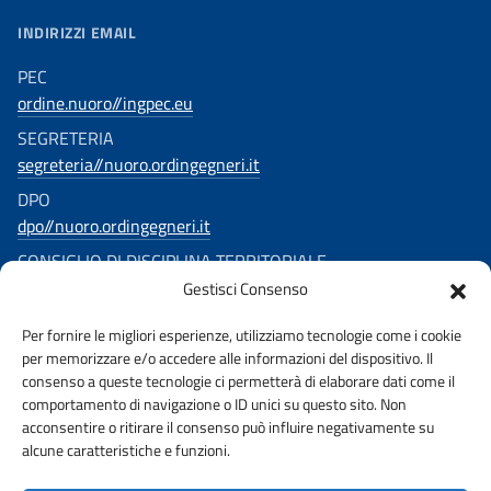
INDIRIZZI EMAIL
PEC
ordine.nuoro//ingpec.eu
SEGRETERIA
segreteria//nuoro.ordingegneri.it
DPO
dpo//nuoro.ordingegneri.it
CONSIGLIO DI DISCIPLINA TERRITORIALE
Gestisci Consenso
consigliodisciplina.ingegnerinuoro//ingpec.eu
SEGUICI SU
Per fornire le migliori esperienze, utilizziamo tecnologie come i cookie
per memorizzare e/o accedere alle informazioni del dispositivo. Il
consenso a queste tecnologie ci permetterà di elaborare dati come il
comportamento di navigazione o ID unici su questo sito. Non
acconsentire o ritirare il consenso può influire negativamente su
alcune caratteristiche e funzioni.