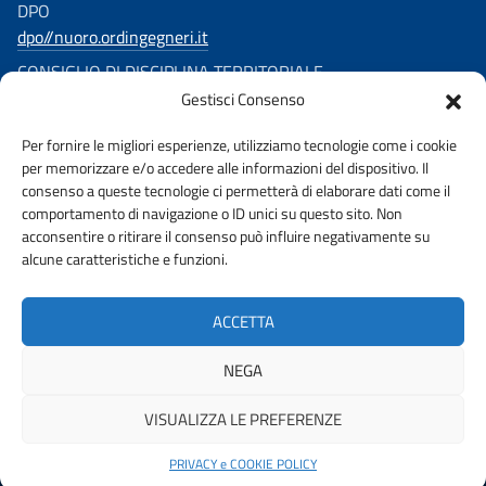
DPO
dpo//nuoro.ordingegneri.it
CONSIGLIO DI DISCIPLINA TERRITORIALE
Gestisci Consenso
consigliodisciplina.ingegnerinuoro//ingpec.eu
SEGUICI SU
Per fornire le migliori esperienze, utilizziamo tecnologie come i cookie
per memorizzare e/o accedere alle informazioni del dispositivo. Il
consenso a queste tecnologie ci permetterà di elaborare dati come il
comportamento di navigazione o ID unici su questo sito. Non
acconsentire o ritirare il consenso può influire negativamente su
alcune caratteristiche e funzioni.
URP
PRIVACY
ACCETTA
AMMINISTRAZIONE TRASPARENTE
NEGA
VISUALIZZA LE PREFERENZE
© 2026 ORDINE DEGLI INGEGNERI DELLA PROVINCIA DI NUORO |
FONDAZIONE CNI
PRIVACY e COOKIE POLICY