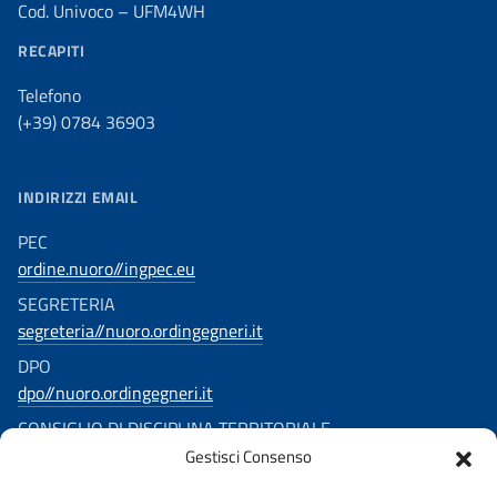
Cod. Univoco – UFM4WH
RECAPITI
Telefono
(+39) 0784 36903
INDIRIZZI EMAIL
PEC
ordine.nuoro//ingpec.eu
SEGRETERIA
segreteria//nuoro.ordingegneri.it
DPO
dpo//nuoro.ordingegneri.it
CONSIGLIO DI DISCIPLINA TERRITORIALE
Gestisci Consenso
consigliodisciplina.ingegnerinuoro//ingpec.eu