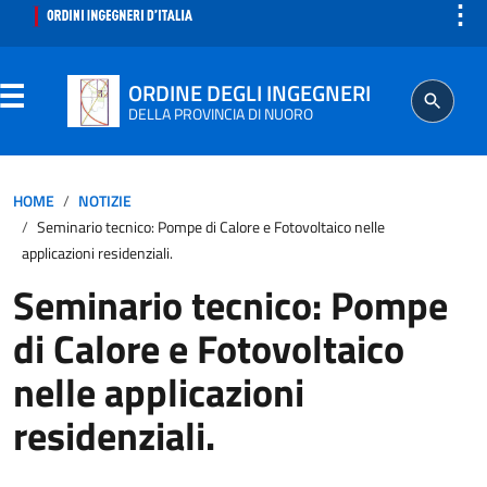
⋮
ORDINE DEGLI INGEGNERI
DELLA PROVINCIA DI NUORO
ORDINE
HOME
NOTIZIE
Seminario tecnico: Pompe di Calore e Fotovoltaico nelle
SEGRETERIA
applicazioni residenziali.
Seminario tecnico: Pompe
ISCRITTO
di Calore e Fotovoltaico
PROFESSIONE
nelle applicazioni
residenziali.
AGGIORNAMENTO PROFESSIONALE