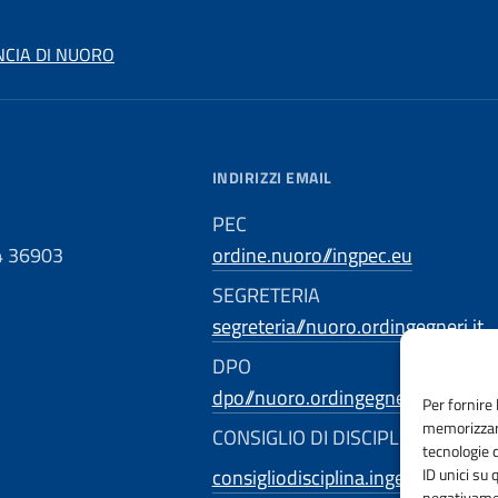
NCIA DI NUORO
INDIRIZZI EMAIL
PEC
4 36903
ordine.nuoro//ingpec.eu
SEGRETERIA
segreteria//nuoro.ordingegneri.it
DPO
dpo//nuoro.ordingegneri.it
Per fornire 
memorizzare
CONSIGLIO DI DISCIPLINA TERRI
tecnologie 
consigliodisciplina.ingegnerinuoro
ID unici su 
negativamen