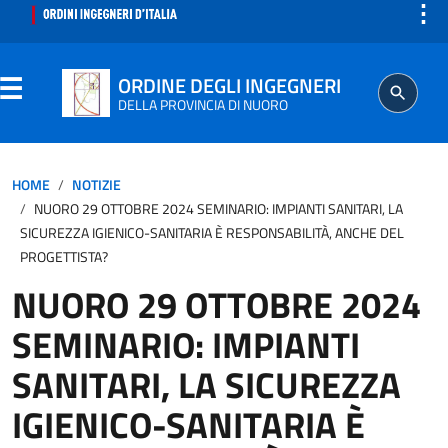
⋮
ORDINE DEGLI INGEGNERI
DELLA PROVINCIA DI NUORO
ORDINE
HOME
NOTIZIE
NUORO 29 OTTOBRE 2024 SEMINARIO: IMPIANTI SANITARI, LA
SEGRETERIA
SICUREZZA IGIENICO-SANITARIA È RESPONSABILITÀ, ANCHE DEL
PROGETTISTA?
ISCRITTO
NUORO 29 OTTOBRE 2024
SEMINARIO: IMPIANTI
PROFESSIONE
SANITARI, LA SICUREZZA
AGGIORNAMENTO PROFESSIONALE
IGIENICO-SANITARIA È