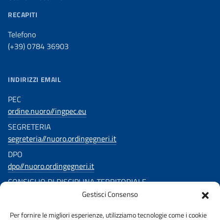
RECAPITI
Telefono
(+39) 0784 36903
INDIRIZZI EMAIL
PEC
ordine.nuoro//ingpec.eu
SEGRETERIA
segreteria//nuoro.ordingegneri.it
DPO
dpo//nuoro.ordingegneri.it
CONSIGLIO DI DISCIPLINA TERRITORIALE
Gestisci Consenso
consigliodisciplina.ingegnerinuoro//ingpec.eu
SEGUICI SU
Per fornire le migliori esperienze, utilizziamo tecnologie come i cookie