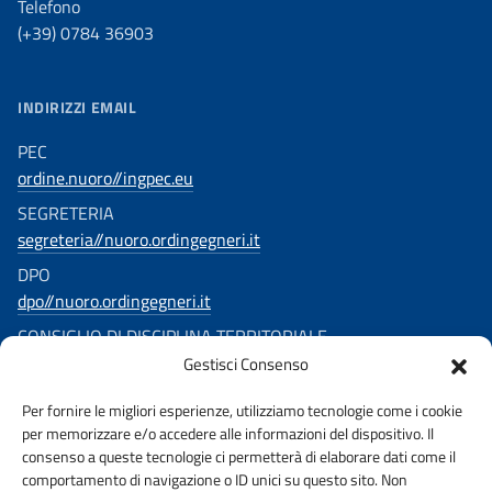
Telefono
(+39) 0784 36903
INDIRIZZI EMAIL
PEC
ordine.nuoro//ingpec.eu
SEGRETERIA
segreteria//nuoro.ordingegneri.it
DPO
dpo//nuoro.ordingegneri.it
CONSIGLIO DI DISCIPLINA TERRITORIALE
Gestisci Consenso
consigliodisciplina.ingegnerinuoro//ingpec.eu
SEGUICI SU
Per fornire le migliori esperienze, utilizziamo tecnologie come i cookie
per memorizzare e/o accedere alle informazioni del dispositivo. Il
consenso a queste tecnologie ci permetterà di elaborare dati come il
comportamento di navigazione o ID unici su questo sito. Non