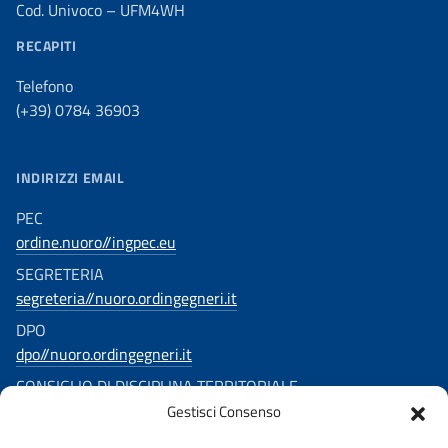
Cod. Univoco – UFM4WH
RECAPITI
Telefono
(+39) 0784 36903
INDIRIZZI EMAIL
PEC
ordine.nuoro//ingpec.eu
SEGRETERIA
segreteria//nuoro.ordingegneri.it
DPO
dpo//nuoro.ordingegneri.it
CONSIGLIO DI DISCIPLINA TERRITORIALE
Gestisci Consenso
consigliodisciplina.ingegnerinuoro//ingpec.eu