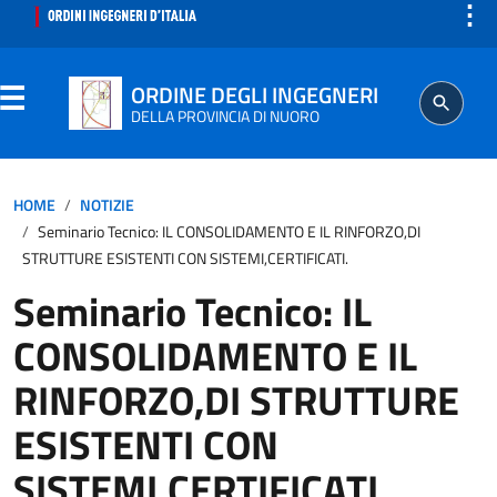
⋮
ORDINE DEGLI INGEGNERI
DELLA PROVINCIA DI NUORO
ORDINE
HOME
NOTIZIE
Seminario Tecnico: IL CONSOLIDAMENTO E IL RINFORZO,DI
SEGRETERIA
STRUTTURE ESISTENTI CON SISTEMI,CERTIFICATI.
Seminario Tecnico: IL
ISCRITTO
CONSOLIDAMENTO E IL
PROFESSIONE
RINFORZO,DI STRUTTURE
ESISTENTI CON
AGGIORNAMENTO PROFESSIONALE
SISTEMI,CERTIFICATI.