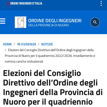
⋮
ORDINE DEGLI INGEGNERI
DELLA PROVINCIA DI NUORO
ORDINE
HOME
IN EVIDENZA
NOTIZIE
Elezioni del Consiglio Direttivo dell’Ordine degli Ingegneri della
SEGRETERIA
Provincia di Nuoro per il quadriennio 2022/2026. Insediamento e
nomina cariche istituzionali.
ISCRITTO
Elezioni del Consiglio
Direttivo dell’Ordine degli
PROFESSIONE
Ingegneri della Provincia di
AGGIORNAMENTO PROFESSIONALE
Nuoro per il quadriennio