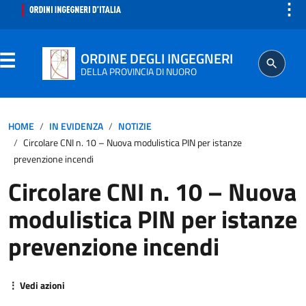
⋮
ORDINE DEGLI INGEGNERI
DELLA PROVINCIA DI NUORO
ORDINE
HOME
IN EVIDENZA
NOTIZIE
Circolare CNI n. 10 – Nuova modulistica PIN per istanze
SEGRETERIA
prevenzione incendi
Circolare CNI n. 10 – Nuova
ISCRITTO
modulistica PIN per istanze
PROFESSIONE
prevenzione incendi
AGGIORNAMENTO PROFESSIONALE
⋮ Vedi azioni