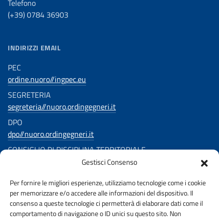
Telefono
(+39) 0784 36903
INDIRIZZI EMAIL
PEC
ordine.nuoro//ingpec.eu
SEGRETERIA
segreteria//nuoro.ordingegneri.it
DPO
dpo//nuoro.ordingegneri.it
CONSIGLIO DI DISCIPLINA TERRITORIALE
Gestisci Consenso
consigliodisciplina.ingegnerinuoro//ingpec.eu
SEGUICI SU
Per fornire le migliori esperienze, utilizziamo tecnologie come i cookie
per memorizzare e/o accedere alle informazioni del dispositivo. Il
consenso a queste tecnologie ci permetterà di elaborare dati come il
comportamento di navigazione o ID unici su questo sito. Non